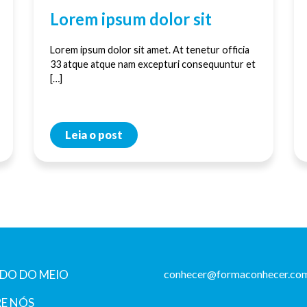
Lorem ipsum dolor sit
Lorem ipsum dolor sit amet. At tenetur officia
33 atque atque nam excepturi consequuntur et
[…]
Leia o post
DO DO MEIO
conhecer@formaconhecer.com
E NÓS