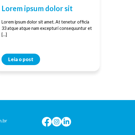
Lorem ipsum dolor sit
Lorem ipsum dolor sit amet. At tenetur officia
33 atque atque nam excepturi consequuntur et
[…]
Leia o post
.br