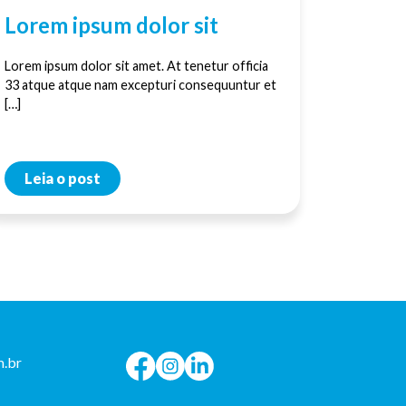
Lorem ipsum dolor sit
Lorem ipsum dolor sit amet. At tenetur officia
33 atque atque nam excepturi consequuntur et
[…]
Leia o post
.br