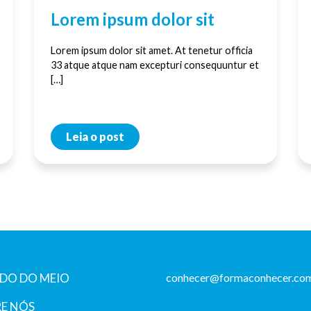
Lorem ipsum dolor sit
Lorem ipsum dolor sit amet. At tenetur officia
33 atque atque nam excepturi consequuntur et
[…]
Leia o post
DO DO MEIO
conhecer@formaconhecer.com
E NÓS