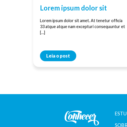
Lorem ipsum dolor sit
Lorem ipsum dolor sit amet. At tenetur officia
33 atque atque nam excepturi consequuntur et
[…]
Leia o post
ESTU
SOBR