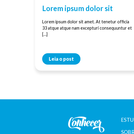
Lorem ipsum dolor sit
Lorem ipsum dolor sit amet. At tenetur officia
33 atque atque nam excepturi consequuntur et
[…]
Leia o post
ESTU
SOBR