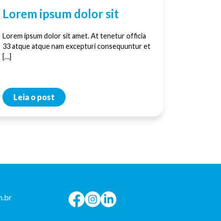
Lorem ipsum dolor sit
Lorem ipsum dolor sit amet. At tenetur officia
33 atque atque nam excepturi consequuntur et
[…]
Leia o post
.br