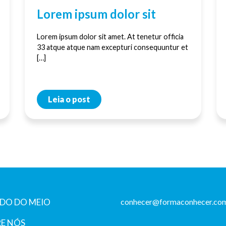
Lorem ipsum dolor sit
Lorem ipsum dolor sit amet. At tenetur officia
33 atque atque nam excepturi consequuntur et
[…]
Leia o post
DO DO MEIO
conhecer@formaconhecer.com
E NÓS