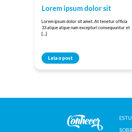
Lorem ipsum dolor sit
Lorem ipsum dolor sit amet. At tenetur officia
33 atque atque nam excepturi consequuntur et
[…]
Leia o post
ESTU
SOBR