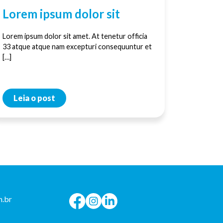
Lorem ipsum dolor sit
Lorem ipsum dolor sit amet. At tenetur officia
33 atque atque nam excepturi consequuntur et
[…]
Leia o post
.br