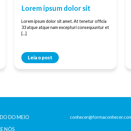
Lorem ipsum dolor sit
Lorem ipsum dolor sit amet. At tenetur officia
33 atque atque nam excepturi consequuntur et
[…]
Leia o post
DO DO MEIO
conhecer@formaconhecer.com
E NÓS