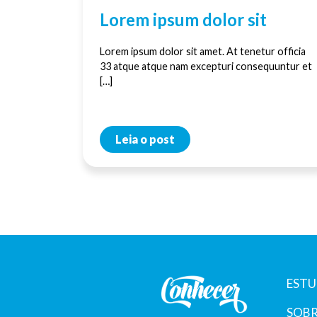
Lorem ipsum dolor sit
Lorem ipsum dolor sit amet. At tenetur officia
33 atque atque nam excepturi consequuntur et
[…]
Leia o post
ESTU
SOBR