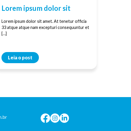
Lorem ipsum dolor sit
Lorem ipsum dolor sit amet. At tenetur officia
33 atque atque nam excepturi consequuntur et
[…]
Leia o post
.br