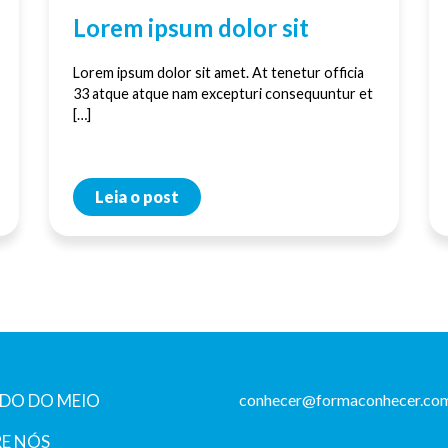
Lorem ipsum dolor sit
Lorem ipsum dolor sit amet. At tenetur officia
33 atque atque nam excepturi consequuntur et
[…]
Leia o post
DO DO MEIO
conhecer@formaconhecer.com
E NÓS