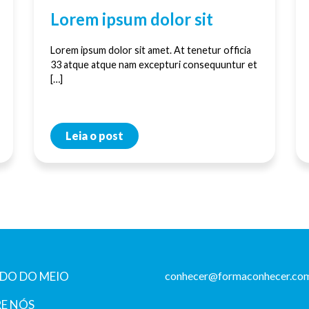
Lorem ipsum dolor sit
Lorem ipsum dolor sit amet. At tenetur officia
33 atque atque nam excepturi consequuntur et
[…]
Leia o post
DO DO MEIO
conhecer@formaconhecer.com
E NÓS