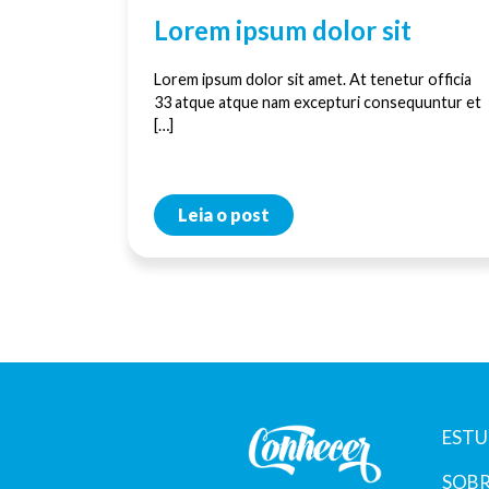
Lorem ipsum dolor sit
Lorem ipsum dolor sit amet. At tenetur officia
33 atque atque nam excepturi consequuntur et
[…]
Leia o post
ESTU
SOBR