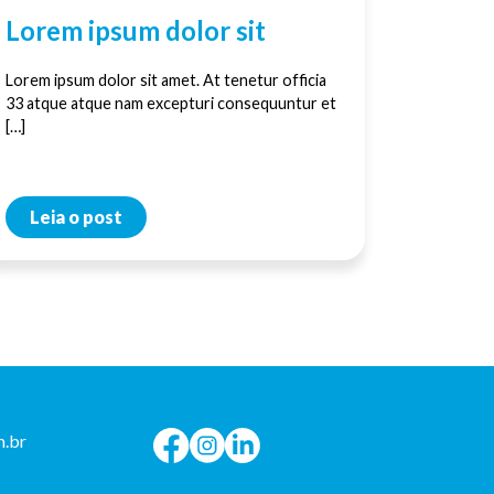
Lorem ipsum dolor sit
Lorem ipsum dolor sit amet. At tenetur officia
33 atque atque nam excepturi consequuntur et
[…]
Leia o post
.br