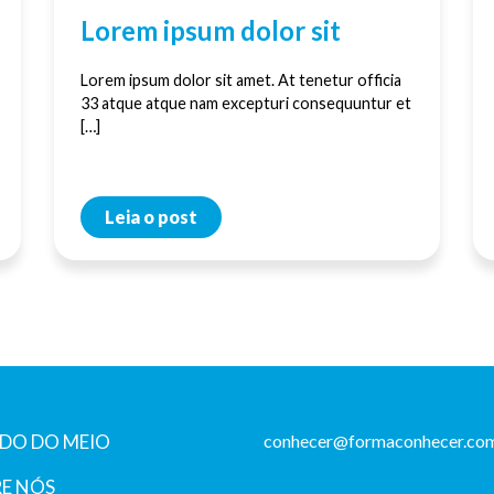
Lorem ipsum dolor sit
Lorem ipsum dolor sit amet. At tenetur officia
33 atque atque nam excepturi consequuntur et
[…]
Leia o post
DO DO MEIO
conhecer@formaconhecer.com
E NÓS