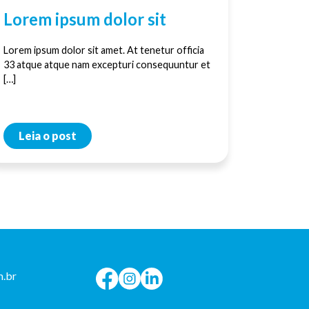
Lorem ipsum dolor sit
Lorem ipsum dolor sit amet. At tenetur officia
33 atque atque nam excepturi consequuntur et
[…]
Leia o post
.br