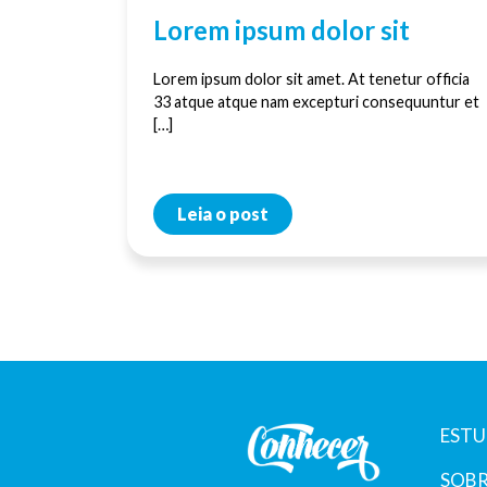
Lorem ipsum dolor sit
Lorem ipsum dolor sit amet. At tenetur officia
33 atque atque nam excepturi consequuntur et
[…]
Leia o post
ESTU
SOBR