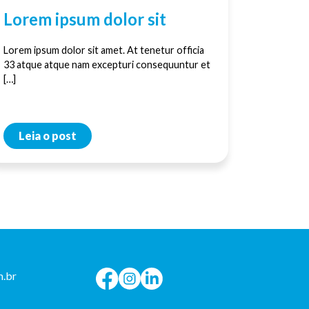
Lorem ipsum dolor sit
Lorem ipsum dolor sit amet. At tenetur officia
33 atque atque nam excepturi consequuntur et
[…]
Leia o post
.br