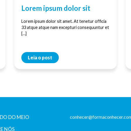
Lorem ipsum dolor sit
Lorem ipsum dolor sit amet. At tenetur officia
33 atque atque nam excepturi consequuntur et
[…]
Leia o post
DO DO MEIO
conhecer@formaconhecer.com
E NÓS