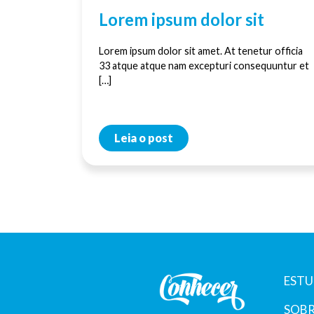
Lorem ipsum dolor sit
Lorem ipsum dolor sit amet. At tenetur officia
33 atque atque nam excepturi consequuntur et
[…]
Leia o post
ESTU
SOBR