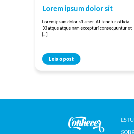
Lorem ipsum dolor sit
Lorem ipsum dolor sit amet. At tenetur officia
33 atque atque nam excepturi consequuntur et
[…]
Leia o post
ESTU
SOBR