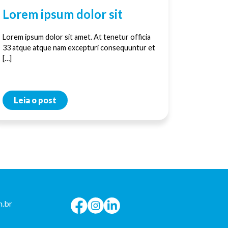
Lorem ipsum dolor sit
Lorem ipsum dolor sit amet. At tenetur officia
33 atque atque nam excepturi consequuntur et
[…]
Leia o post
.br