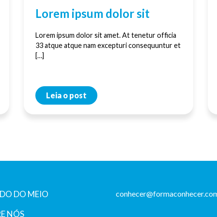
Lorem ipsum dolor sit
Lorem ipsum dolor sit amet. At tenetur officia
33 atque atque nam excepturi consequuntur et
[…]
Leia o post
DO DO MEIO
conhecer@formaconhecer.com
E NÓS