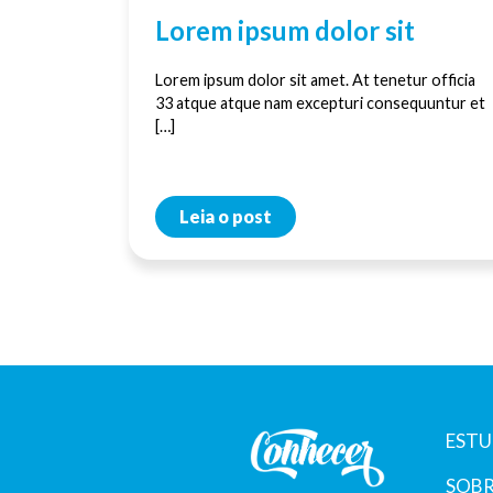
Lorem ipsum dolor sit
Lorem ipsum dolor sit amet. At tenetur officia
33 atque atque nam excepturi consequuntur et
[…]
Leia o post
ESTU
SOBR