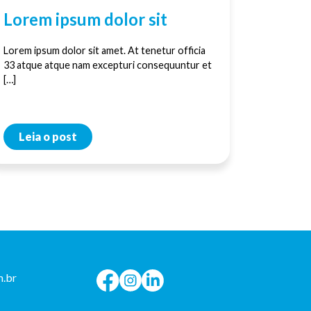
Lorem ipsum dolor sit
Lorem ipsum dolor sit amet. At tenetur officia
33 atque atque nam excepturi consequuntur et
[…]
Leia o post
.br