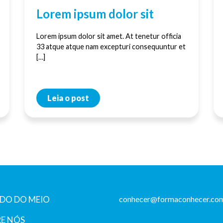
Lorem ipsum dolor sit
Lorem ipsum dolor sit amet. At tenetur officia
33 atque atque nam excepturi consequuntur et
[…]
Leia o post
DO DO MEIO
conhecer@formaconhecer.com
E NÓS