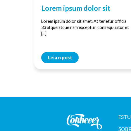
Lorem ipsum dolor sit
Lorem ipsum dolor sit amet. At tenetur officia
33 atque atque nam excepturi consequuntur et
[…]
Leia o post
ESTU
SOBR