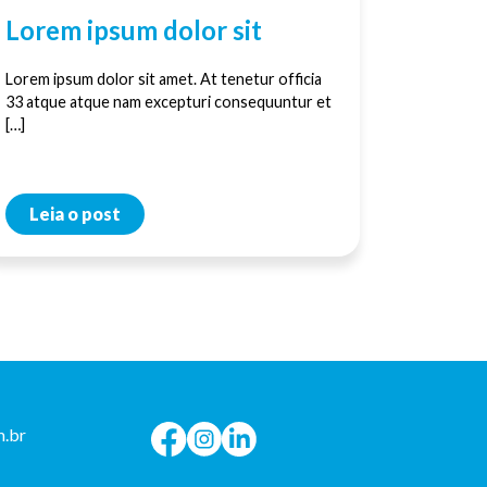
Lorem ipsum dolor sit
Lorem ipsum dolor sit amet. At tenetur officia
33 atque atque nam excepturi consequuntur et
[…]
Leia o post
.br