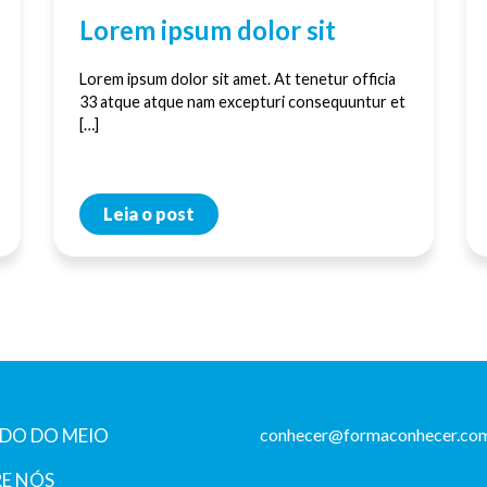
Lorem ipsum dolor sit
Lorem ipsum dolor sit amet. At tenetur officia
33 atque atque nam excepturi consequuntur et
[…]
Leia o post
DO DO MEIO
conhecer@formaconhecer.com
E NÓS