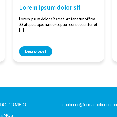
Lorem ipsum dolor sit
Lorem ipsum dolor sit amet. At tenetur officia
33 atque atque nam excepturi consequuntur et
[…]
Leia o post
DO DO MEIO
conhecer@formaconhecer.com
E NÓS