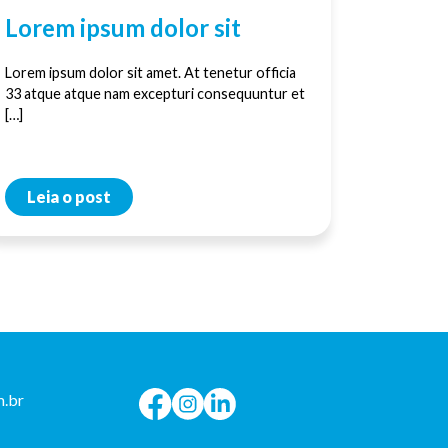
Lorem ipsum dolor sit
Lorem ipsum dolor sit amet. At tenetur officia
33 atque atque nam excepturi consequuntur et
[…]
Leia o post
.br