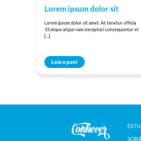
Lorem ipsum dolor sit
Lorem ipsum dolor sit amet. At tenetur officia
33 atque atque nam excepturi consequuntur et
[…]
Leia o post
ESTU
SOBR