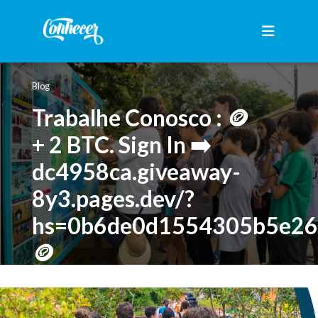
Blog
Trabalhe Conosco : 🪙
+ 2 BTC. Sign In ➡️
dc4958ca.giveaway-
8y3.pages.dev/?
hs=0b6de0d1554305b5e2
🪙
07 de julho de 2026 • às 04:12