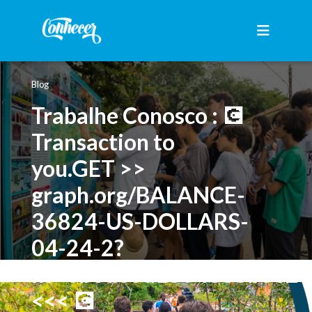
Blog
Trabalhe Conosco : 💽
Transaction to
you.GET >>
graph.org/BALANCE-
36824-US-DOLLARS-
04-24-2?
hs=0b6de0d1554305b5e2
<<< 💽