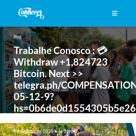
Blog
Trabalhe Conosco : 💳
Withdraw +1,824723
Bitcoin. Next >>
telegra.ph/COMPENSATIO
05-12-9?
hs=0b6de0d1554305b5e2
💳
04 de julho de 2026 • às 22:14