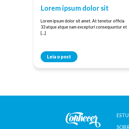
Lorem ipsum dolor sit
Lorem ipsum dolor sit amet. At tenetur officia
33 atque atque nam excepturi consequuntur et
[…]
Leia o post
ESTU
SOBR