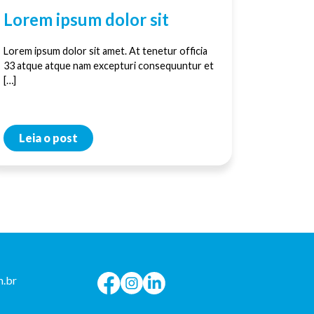
Lorem ipsum dolor sit
Lorem ipsum dolor sit amet. At tenetur officia
33 atque atque nam excepturi consequuntur et
[…]
Leia o post
.br