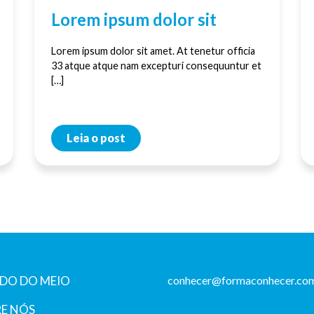
Lorem ipsum dolor sit
Lorem ipsum dolor sit amet. At tenetur officia
33 atque atque nam excepturi consequuntur et
[…]
Leia o post
DO DO MEIO
conhecer@formaconhecer.com
E NÓS