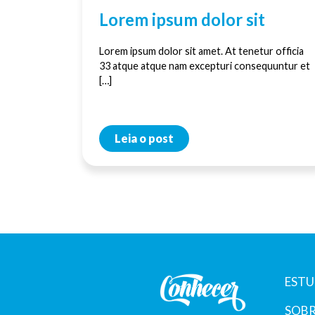
Lorem ipsum dolor sit
Lorem ipsum dolor sit amet. At tenetur officia
33 atque atque nam excepturi consequuntur et
[…]
Leia o post
ESTU
SOBR