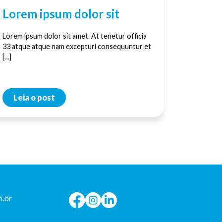
Lorem ipsum dolor sit
Lorem ipsum dolor sit amet. At tenetur officia
33 atque atque nam excepturi consequuntur et
[…]
Leia o post
.br