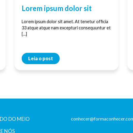
Lorem ipsum dolor sit
Lorem ipsum dolor sit amet. At tenetur officia
33 atque atque nam excepturi consequuntur et
[…]
Leia o post
DO DO MEIO
conhecer@formaconhecer.com
E NÓS