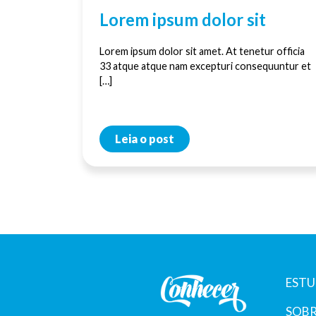
Lorem ipsum dolor sit
Lorem ipsum dolor sit amet. At tenetur officia
33 atque atque nam excepturi consequuntur et
[…]
Leia o post
ESTU
SOBR