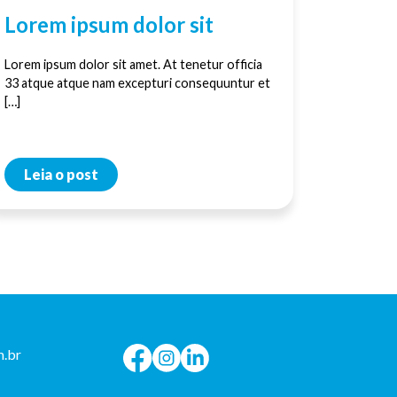
Lorem ipsum dolor sit
Lorem ipsum dolor sit amet. At tenetur officia
33 atque atque nam excepturi consequuntur et
[…]
Leia o post
.br