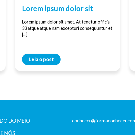
Lorem ipsum dolor sit
Lorem ipsum dolor sit amet. At tenetur officia
33 atque atque nam excepturi consequuntur et
[…]
Leia o post
DO DO MEIO
conhecer@formaconhecer.com
E NÓS