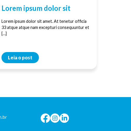
Lorem ipsum dolor sit
Lorem ipsum dolor sit amet. At tenetur officia
33 atque atque nam excepturi consequuntur et
[…]
Leia o post
.br