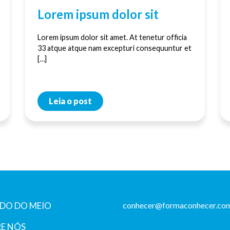
Lorem ipsum dolor sit
Lorem ipsum dolor sit amet. At tenetur officia
33 atque atque nam excepturi consequuntur et
[…]
Leia o post
DO DO MEIO
conhecer@formaconhecer.com
E NÓS