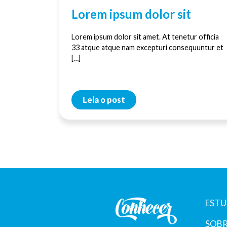
Lorem ipsum dolor sit
Lorem ipsum dolor sit amet. At tenetur officia
33 atque atque nam excepturi consequuntur et
[…]
Leia o post
ESTU
SOBR