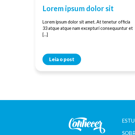
Lorem ipsum dolor sit
Lorem ipsum dolor sit amet. At tenetur officia
33 atque atque nam excepturi consequuntur et
[…]
Leia o post
ESTU
SOBR