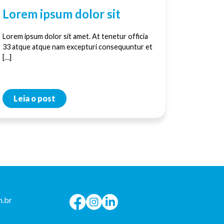
Lorem ipsum dolor sit
Lorem ipsum dolor sit amet. At tenetur officia
33 atque atque nam excepturi consequuntur et
[…]
Leia o post
.br