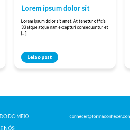
Lorem ipsum dolor sit
Lorem ipsum dolor sit amet. At tenetur officia
33 atque atque nam excepturi consequuntur et
[…]
Leia o post
DO DO MEIO
conhecer@formaconhecer.com
E NÓS