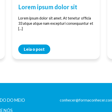
Lorem ipsum dolor sit
Lorem ipsum dolor sit amet. At tenetur officia
33 atque atque nam excepturi consequuntur et
[…]
Leia o post
DO DO MEIO
conhecer@formaconhecer.com
E NÓS