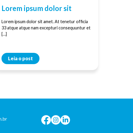
Lorem ipsum dolor sit
Lorem ipsum dolor sit amet. At tenetur officia
33 atque atque nam excepturi consequuntur et
[…]
Leia o post
.br