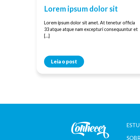
Lorem ipsum dolor sit
Lorem ipsum dolor sit amet. At tenetur officia
33 atque atque nam excepturi consequuntur et
[…]
Leia o post
ESTU
SOBR