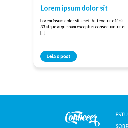
Lorem ipsum dolor sit
Lorem ipsum dolor sit amet. At tenetur officia
33 atque atque nam excepturi consequuntur et
[…]
Leia o post
ESTU
SOBR