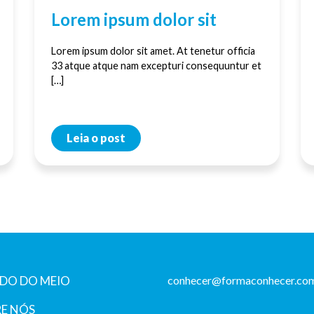
Lorem ipsum dolor sit
Lorem ipsum dolor sit amet. At tenetur officia
33 atque atque nam excepturi consequuntur et
[…]
Leia o post
DO DO MEIO
conhecer@formaconhecer.com
E NÓS