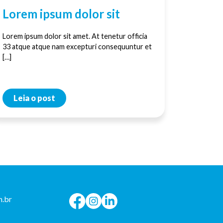
Lorem ipsum dolor sit
Lorem ipsum dolor sit amet. At tenetur officia
33 atque atque nam excepturi consequuntur et
[…]
Leia o post
.br