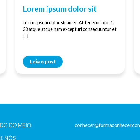
Lorem ipsum dolor sit
Lorem ipsum dolor sit amet. At tenetur officia
33 atque atque nam excepturi consequuntur et
[…]
Leia o post
DO DO MEIO
conhecer@formaconhecer.com
E NÓS