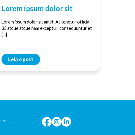
Lorem ipsum dolor sit
Lorem ipsum dolor sit amet. At tenetur officia
33 atque atque nam excepturi consequuntur et
[…]
Leia o post
.br