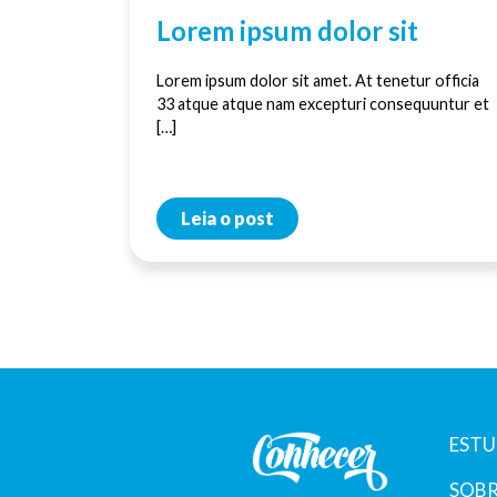
Lorem ipsum dolor sit
Lorem ipsum dolor sit amet. At tenetur officia
33 atque atque nam excepturi consequuntur et
[…]
Leia o post
ESTU
SOBR