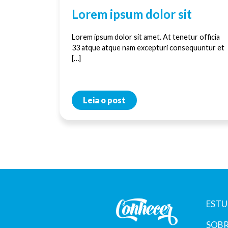
Lorem ipsum dolor sit
Lorem ipsum dolor sit amet. At tenetur officia
33 atque atque nam excepturi consequuntur et
[…]
Leia o post
ESTU
SOBR