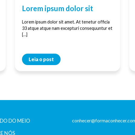
Lorem ipsum dolor sit
Lorem ipsum dolor sit amet. At tenetur officia
33 atque atque nam excepturi consequuntur et
[…]
Leia o post
DO DO MEIO
conhecer@formaconhecer.com
E NÓS