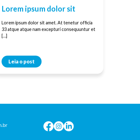
Lorem ipsum dolor sit
Lorem ipsum dolor sit amet. At tenetur officia
33 atque atque nam excepturi consequuntur et
[…]
Leia o post
.br