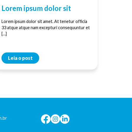
Lorem ipsum dolor sit
Lorem ipsum dolor sit amet. At tenetur officia
33 atque atque nam excepturi consequuntur et
[…]
Leia o post
.br