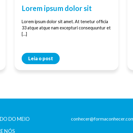
Lorem ipsum dolor sit
Lorem ipsum dolor sit amet. At tenetur officia
33 atque atque nam excepturi consequuntur et
[…]
Leia o post
DO DO MEIO
conhecer@formaconhecer.com
E NÓS