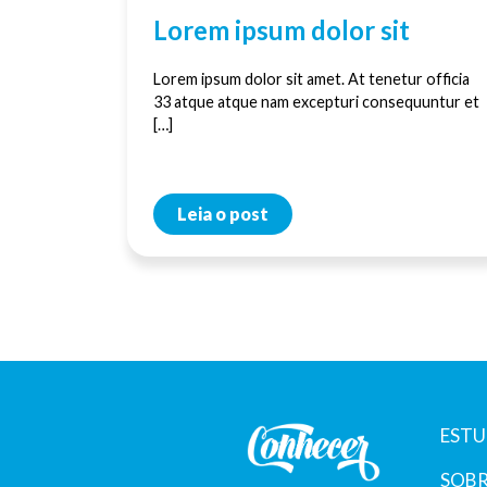
Lorem ipsum dolor sit
Lorem ipsum dolor sit amet. At tenetur officia
33 atque atque nam excepturi consequuntur et
[…]
Leia o post
ESTU
SOBR